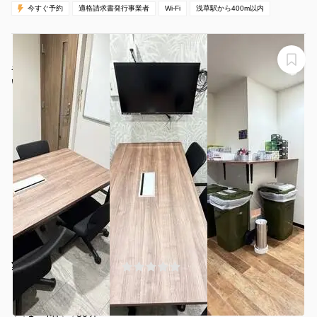
今すぐ予約
適格請求書発行事業者
Wi-Fi
浅草駅から400m以内
【浅草駅から徒歩1分】モニター・フリードリンク付き4
名会議室（Room E）
いいオフィス浅草Room E
¥880 〜 ¥880
(0件)
/時間
浅草駅 徒歩1
東京都台東区雷門東京都台東区雷門2丁目19-
分
16
1〜4名
30分〜