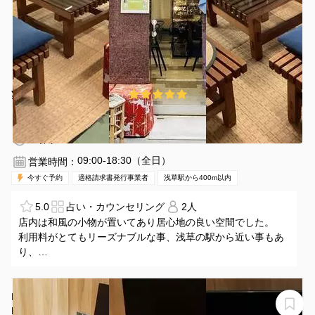
¥880 〜 ¥1650
5.0
(1件)
/時間
浅草駅 徒歩5分
東京都台東区花川戸2−8−4
1〜6名
3時間〜
09:00-18:30（全日）
営業時間：
今すぐ予約
適格請求書発行事業者
浅草駅から400m以内
5.0
占い・カウンセリング
2人
店内は和風の小物が置いてあり居心地の良い空間でした。
利用料がとてもリーズナブルな事、浅草の駅から近い事もあ
り、
今後も利用させて頂きたいと思っています。
H1T錦糸町 BOX06(1名)
H1T錦糸町 BOX 06