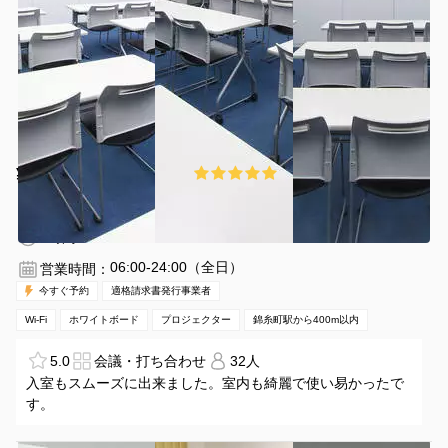
¥2680 〜 ¥3180
5.0
(7件)
/時間
錦糸町駅 徒歩5分
東京都墨田区錦糸1-14-7
1〜32名
1時間〜
06:00-24:00（全日）
営業時間：
今すぐ予約
適格請求書発行事業者
Wi-Fi
ホワイトボード
プロジェクター
錦糸町駅から400m以内
5.0
会議・打ち合わせ
32人
入室もスムーズに出来ました。室内も綺麗で使い易かったで
す。