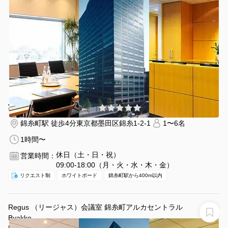
¥9790 〜 ¥9790
(0件)
/時間
錦糸町駅 徒歩4分
東京都墨田区錦糸1-2-1
1〜6名
1時間〜
休日（土・日・祝）
営業時間：
09:00-18:00（月・火・水・木・金）
リクエスト制
ホワイトボード
錦糸町駅から400m以内
Regus （リージャス）会議室 錦糸町アルカセントラル
Byakko