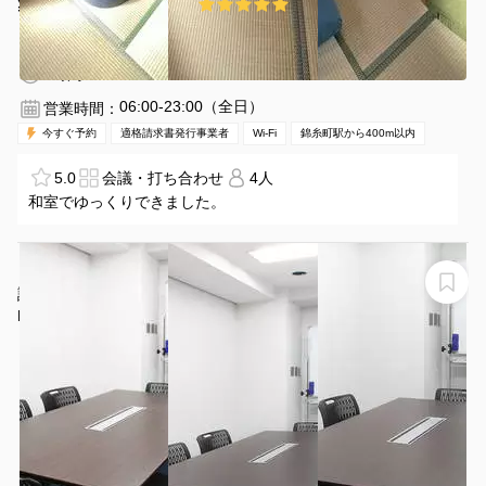
¥880 〜 ¥1100
5.0
(1件)
/時間
錦糸町駅 徒歩2分
東京都墨田区錦糸3-5-10
1〜6名
1時間〜
06:00-23:00（全日）
営業時間：
今すぐ予約
適格請求書発行事業者
Wi-Fi
錦糸町駅から400m以内
5.0
会議・打ち合わせ
4人
和室でゆっくりできました。
【ROOMs第5会議室】【6名会議室】錦糸町駅4分｜面
談・商談・カウンセリング・打合せ向け
ROOMs錦糸町店 第5会議室