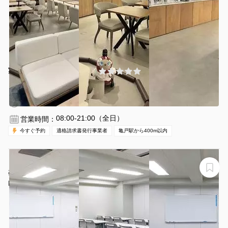
¥2516 〜 ¥2855
(0件)
/時間
錦糸町駅 徒歩20分
東京都江東区亀戸6-31-1
1〜2名
1時間〜
08:00-21:00（全日）
営業時間：
今すぐ予約
適格請求書発行事業者
亀戸駅から400m以内
【ROOMs第4会議室】【32名対応】錦糸町駅4分｜企業
研修・セミナー・説明会・資格講座向け大型会議室
ROOMs錦糸町店 第4会議室