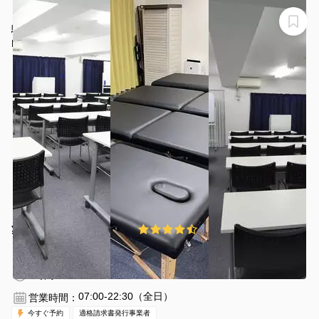
【ROOMs 錦糸町北口駅前店】【施術ベッド4台】錦糸町
駅2分 最大44名｜整体スクール・医療セミナー・会議・
研修
ROOMs 錦糸町北口駅前店 錦糸町駅徒歩2分
¥2480 〜 ¥3780
4.3
(8件)
/時間
錦糸町駅 徒歩3分
東京都墨田区錦糸2-8-9
1〜50名
1時間〜
07:00-22:30（全日）
営業時間：
今すぐ予約
適格請求書発行事業者