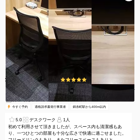
¥1645 〜 ¥1984
5.0
(1件)
/時間
錦糸町駅 徒歩3分
東京都墨田区江東橋3-9-10
1名
30分〜
08:00-20:00（全日）
営業時間：
今すぐ予約
適格請求書発行事業者
錦糸町駅から400m以内
5.0
デスクワーク
1人
初めて利用させて頂きましたが、スペース内も清潔感もあ
り、一つひとつの部屋も十分な広さで快適に過ごせました。
フリードリンクもあり、またフリースペースもありと