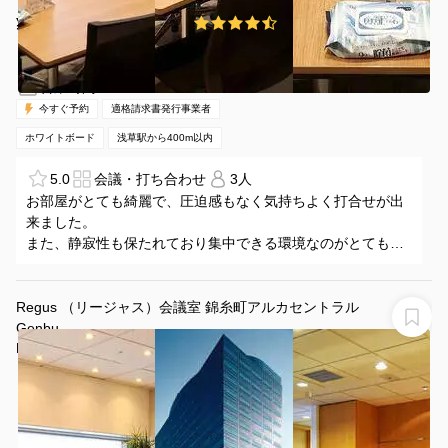
¥4404 〜 ¥4743
4.5
(2件)
/時間
浅草駅 徒歩1分
東京都台東区雷門2-20-3
1〜6名
30分〜
07:30-20:00（全日）
営業時間：
今すぐ予約
適格請求書発行事業者
ホワイトボード
浅草駅から400m以内
5.0
会議・打ち合わせ
3人
お部屋がとても綺麗で、圧迫感もなく気持ちよく打合せが出
来ました。
また、静寂性も保たれており集中できる環境なのがとても良
かったです。待合室（ロビー）には自販機や給茶機もあった
ため長時間の会議も快適でした。また利用したいと思いま
す。
Regus （リージャス）会議室 錦糸町アルカセントラル
Genbu
Regus 会議室 錦糸町アルカセントラル