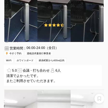
¥880 〜 ¥1150
4.2
(21件)
/時間
錦糸町駅 徒歩5分
東京都墨田区錦糸1-14-7
1〜6名
1時間〜
06:00-24:00（全日）
営業時間：
今すぐ予約
適格請求書発行事業者
Wi-Fi
ホワイトボード
錦糸町駅から400m以内
5.0
会議・打ち合わせ
6人
清潔でよかったです。
またご利用させていただきます。
【ROOMs第2会議室】【少人数会議室】錦糸町駅4分 最
大10名｜面接・商談・打合せ・研修
ROOMs第2会議室 錦糸町駅