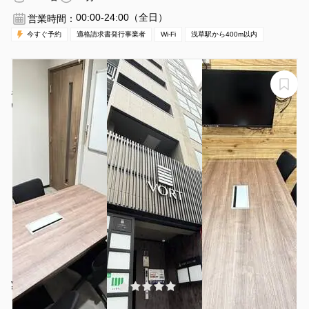
00:00-24:00（全日）
営業時間：
今すぐ予約
適格請求書発行事業者
Wi-Fi
浅草駅から400m以内
【浅草駅から徒歩1分】モニター・フリードリンク付き4
名会議室（Room D）
いいオフィス浅草Room D
¥880 〜 ¥880
(0件)
/時間
浅草駅 徒歩1
東京都台東区雷門東京都台東区雷門2丁目19-