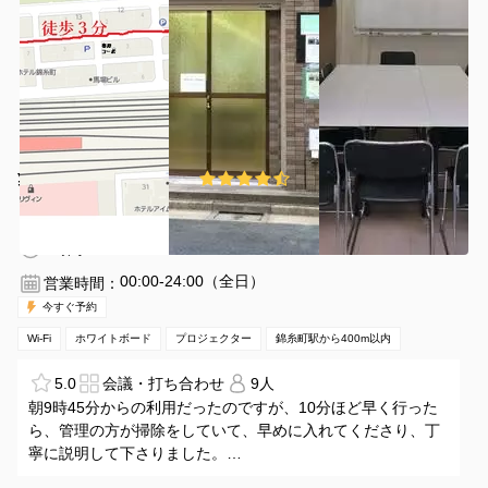
¥100 〜 ¥1350
4.4
(57件)
/時間
錦糸町駅 徒歩4分
東京都墨田区錦糸4-9-9-101
1〜10名
1時間〜
00:00-24:00（全日）
営業時間：
今すぐ予約
Wi-Fi
ホワイトボード
プロジェクター
錦糸町駅から400m以内
5.0
会議・打ち合わせ
9人
朝9時45分からの利用だったのですが、10分ほど早く行った
ら、管理の方が掃除をしていて、早めに入れてくださり、丁
寧に説明して下さりました。
特に不便はなく、落ち着いて打ち合わせができました。