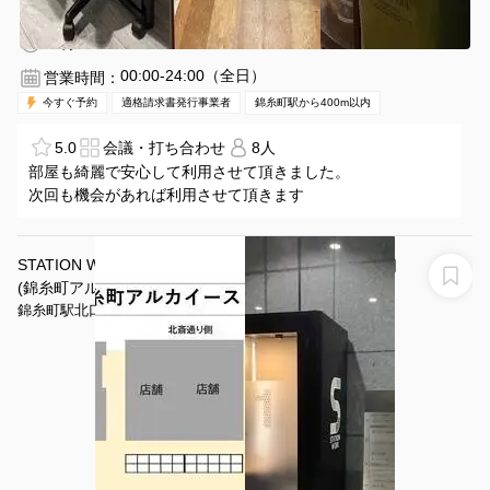
錦糸町駅 徒歩3分
東京都墨田区江東橋3-8-11
1〜8名
30分〜
00:00-24:00（全日）
営業時間：
今すぐ予約
適格請求書発行事業者
錦糸町駅から400m以内
5.0
会議・打ち合わせ
8人
部屋も綺麗で安心して利用させて頂きました。
次回も機会があれば利用させて頂きます
STATION WORK（ステーションワーク） 錦糸町駅北口
(錦糸町アルカイースト1F) アルカ BOOTH1＊
錦糸町駅北口(錦糸町アルカイースト1F)