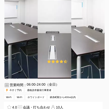
¥1050 〜 ¥1250
4.2
(13件)
/時間
錦糸町駅 徒歩5分
東京都墨田区錦糸1-14-7
1〜10名
1時間〜
06:00-24:00（全日）
営業時間：
今すぐ予約
適格請求書発行事業者
Wi-Fi
Wi-Fi
ホワイトボード
錦糸町駅から400m以内
4.0
会議・打ち合わせ
10人