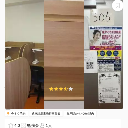
【亀戸】【西大島駅】ＷＩＦＩ・電源完備。自宅やカフ
ェ、図書館で勉強に集中できない方おすすめ。仕事や自
習・試験勉強・受験勉強など24時間365日利用可能
レンタル自習室イーミックス亀戸店
¥100 〜 ¥280
3.7
(3件)
/時間
錦糸町駅 徒歩14分
東京都江東区亀戸6-3-2
1名
10時間〜
00:00-24:00（全日）
営業時間：
今すぐ予約
適格請求書発行事業者
亀戸駅から400m以内
4.0
勉強会
1人