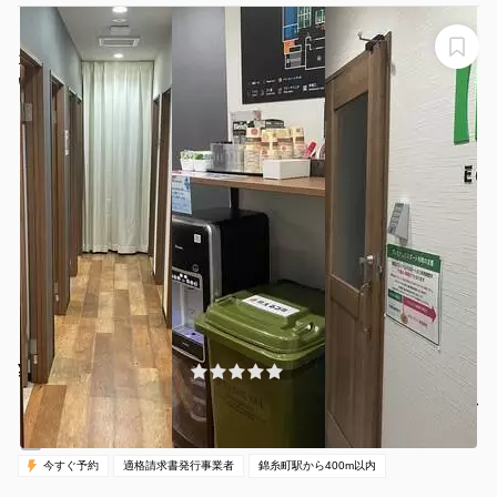
【錦糸町駅から徒歩1分】モニター・フリードリンク付き
1名完全個室（ブース9）※予約時間前は入室不可
いいオフィス錦糸町
¥110 〜 ¥500
(0件)
/時間
錦糸町駅 徒歩3分
東京都墨田区江東橋3-8-11
1名
30分〜
00:00-24:00（全日）
営業時間：
今すぐ予約
適格請求書発行事業者
錦糸町駅から400m以内