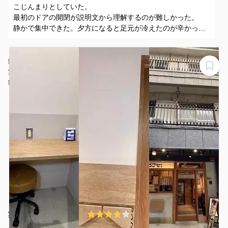
こじんまりとしていた。
最初のドアの開閉が説明文から理解するのが難しかった。
静かで集中できた。夕方になると足元が冷えたのが辛かっ
た。
錦糸町 ロジコーヒー、 BOOTH-B【錦糸町駅4分】Wi-Fi
無料☆便利な駅近♥同フロア内に他のブース有！
錦糸町 ロジコーヒー、 BOOTH-B
¥605 〜 ¥605
4.0
(1件)
/時間