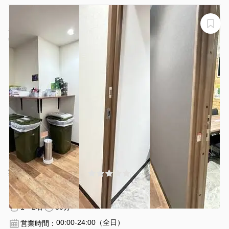
【浅草駅から徒歩1分】モニター・フリードリンク付き2
名個室（ブース17)
いいオフィス浅草ブース17
¥660 〜 ¥660
(0件)
/時間
浅草駅 徒歩1
東京都台東区雷門東京都台東区雷門2丁目19-
分
16
1〜2名
30分〜
00:00-24:00（全日）
営業時間：