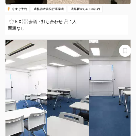
07:30-20:00（全日）
営業時間：
今すぐ予約
適格請求書発行事業者
浅草駅から400m以内
5.0
会議・打ち合わせ
1人
問題なし
【ROOMs第3会議室】【研修・スクール向け】錦糸町駅
4分 最大20名｜会議・整体講習・ワークショップ対応
ROOMs錦糸町店 第3会議室