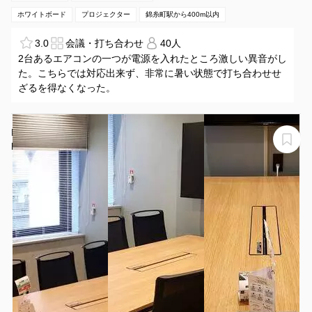
ホワイトボード
プロジェクター
錦糸町駅から400m以内
3.0
会議・打ち合わせ
40人
2台あるエアコンの一つが電源を入れたところ激しい異音がし
た。こちらでは対応出来ず、非常に暑い状態で打ち合わせせ
ざるを得なくなった。
H1T浅草 会議室 01(6名)
H1T浅草 会議室 01