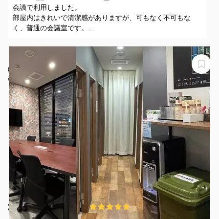
会議で利用しました。
部屋内はきれいで清潔感がありますが、可もなく不可もな
く、普通の会議室です。
横の部屋が子供の出入りがあるのか、ドタドタうるさいとき
がある
【錦糸町駅から徒歩1分】モニター・フリードリンク付き
8名会議室（Room B）※予約時間前は入室不可
いいオフィス錦糸町
¥880 〜 ¥1320
5.0
(1件)
/時間