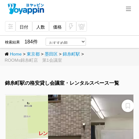
日付
人数
価格
今
プ
すぐ
レミ
184件
検索結果
予約
アム
Home
>
東京都
>
墨田区
>
錦糸町駅
>
ROOMs錦糸町店 第1会議室
錦糸町駅の格安貸し会議室・レンタルスペース一覧
レンタルスペース錦糸町
レンタルスペース錦糸町