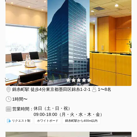
Regus 会議室 錦糸町アルカセントラル
¥11990 〜 ¥11990
(0件)
/時間
錦糸町駅 徒歩4分
東京都墨田区錦糸1-2-1
1〜8名
1時間〜
休日（土・日・祝）
営業時間：
09:00-18:00（月・火・水・木・金）
リクエスト制
ホワイトボード
錦糸町駅から400m以内