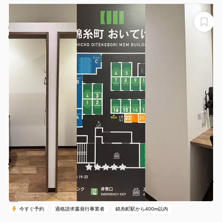
【錦糸町駅から徒歩1分】モニター・フリードリンク付き
半個室（ブース23）※予約時間前は入室不可
いいオフィス錦糸町
¥500 〜 ¥500
(0件)
/時間
錦糸町駅 徒歩3分
東京都墨田区江東橋3-8-11
1名
30分〜
00:00-24:00（全日）
営業時間：
今すぐ予約
適格請求書発行事業者
錦糸町駅から400m以内