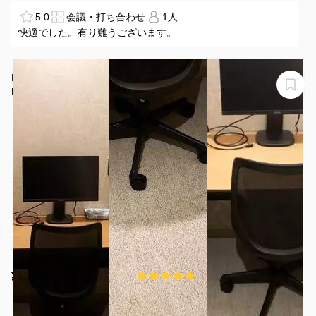
5.0
会議・打ち合わせ
1人
快適でした。有り難うございます。
H1T浅草 ROOM W 18
H1T浅草 ROOM W 18
¥1742 〜 ¥2081
5.0
(1件)
/時間
浅草駅 徒歩1分
東京都台東区雷門2-20-3
1名
30分〜