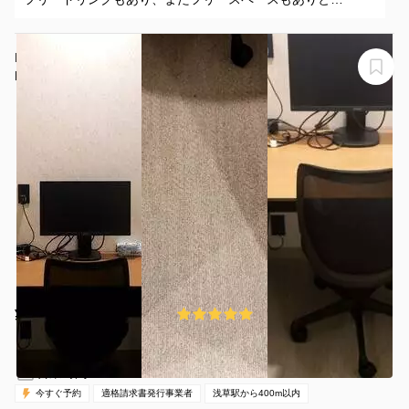
使い勝手も良いと思います。
強いて言えば、退出時の解錠が、これで良いのか？
H1T浅草 ROOM W 11
ただの外出扱いになっていないか？とわかりずらいので、も
H1T浅草 ROOM W 11
う少しわかりやすい、アプリ内操作に変えてほしいです。
¥1742 〜 ¥2081
5.0
(1件)
/時間
浅草駅 徒歩1分
東京都台東区雷門2-20-3
1名
30分〜
07:30-20:00（全日）
営業時間：
今すぐ予約
適格請求書発行事業者
浅草駅から400m以内