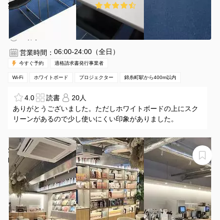
¥2280 〜 ¥2780
4.8
(9件)
/時間
錦糸町駅 徒歩5分
東京都墨田区錦糸1-14-7
1〜20名
1時間〜
06:00-24:00（全日）
営業時間：
今すぐ予約
適格請求書発行事業者
Wi-Fi
ホワイトボード
プロジェクター
錦糸町駅から400m以内
4.0
読書
20人
ありがとうございました。ただしホワイトボードの上にスク
リーンがあるので少し使いにくい印象がありました。
SHARE LOUNGE 亀戸 with H1T カジュアルMTG（2名）
H1T亀戸 SHARE LOUNGE カジュアルMTG 2名