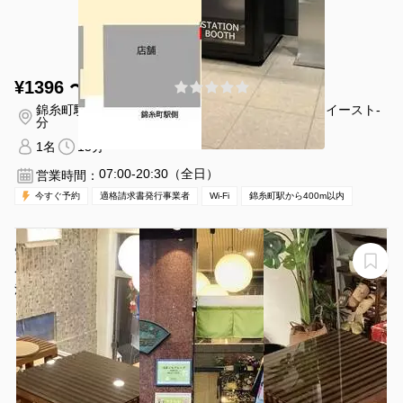
¥1396 〜 ¥1396
(0件)
/時間
錦糸町駅 徒歩1
東京都墨田区錦糸３丁目２-アルカイースト-
分
１
1名
15分〜
07:00-20:30（全日）
営業時間：
今すぐ予約
適格請求書発行事業者
Wi-Fi
錦糸町駅から400m以内
🌸【Wi-Fi・冷暖房完備】駅から徒歩5分の中2Fカフェス
ペース🌸
浅草 和室スペース･カフェスペース