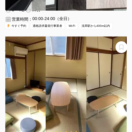
分
16
1〜4名
30分〜
00:00-24:00（全日）
営業時間：
今すぐ予約
適格請求書発行事業者
Wi-Fi
浅草駅から400m以内
【錦糸町駅 徒歩2分】まったり過ごせる和室レンタルス
ペース♪ランドプレイス錦糸町C和室☆★Wi-Fi無料♪パー
ティー、各種教室、撮影会等にぜひご利用ください♪
ランドプレイス錦糸町C和室