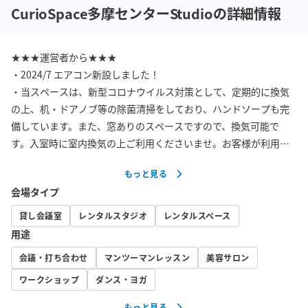
CurioSpace多摩センターStudioの詳細情報
★★★運営者から★★★

・2024/7 エアコン新設しました！

・当スペースは、新型コロナウイルス対策として、定期的に換気
の上、机・ドアノブ等の除菌清掃をしており、ハンドソープも完
備しています。また、窓ありのスペースですので、換気可能で
す。入室時に室内換気の上ご利用くださいませ。お客様が利用可
能な手指用除菌スプレー、除菌ウェットティッシュ、除菌・消臭
もっと見る
スプレーも配置されています。

会場タイプ
【必ずご確認いただきたい事項】

貸し会議室
レンタルスタジオ
レンタルスペース
・予約後に届くメール内の■■■必ずご確認ください■■■を必ずご覧
用途
ください。

会議・打ち合わせ
マンツーマンレッスン
美容サロン
（同席される方にここに記載のリンクを展開いただけると、迷わ
ず現地に到着できます。）

ワークショップ
ダンス・ヨガ
もっと見る