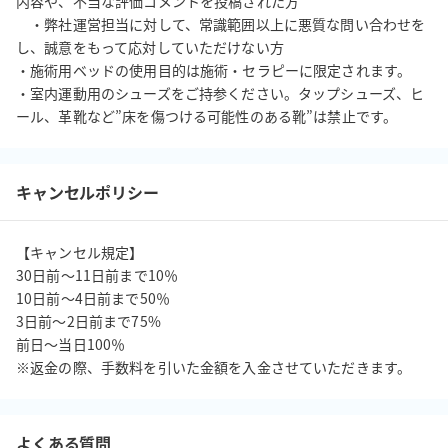
内容や、不当な評価コメントを投稿された方

　・弊社運営担当に対して、常識範囲以上に悪質な問い合わせを
し、誠意をもって応対していただけない方

・施術用ベッドの使用目的は施術・セラピーに限定されます。

・室内運動用のシューズをご持参ください。タップシューズ、ヒ
ール、革靴など”床を傷つける可能性のある靴”は禁止です。
キャンセルポリシー
【キャンセル規定】

30日前〜11日前まで10％

10日前〜4日前まで50％

3日前〜2日前まで75%

前日〜当日100％

※返金の際、手数料を引いた金額を入金させていただきます。
よくある質問