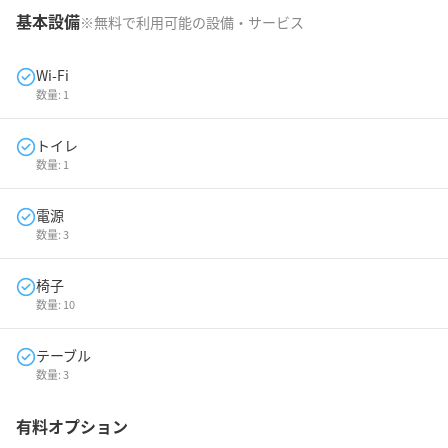
基本設備
※無料で利用可能の設備・サービス
Wi-Fi
数量:
1
トイレ
数量:
1
電源
数量:
3
椅子
数量:
10
テーブル
数量:
3
有料オプション