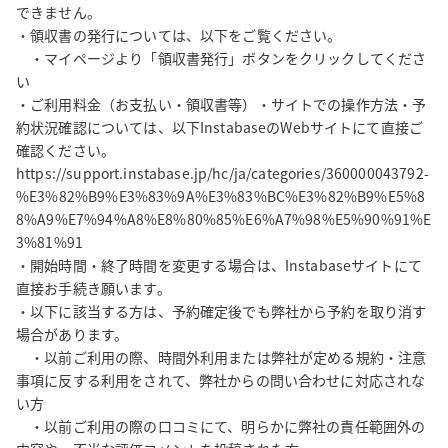
できません。

・領収書の発行については、以下をご覧ください。

　・マイページより「領収書発行」ボタンをクリックしてくださ
い

・ご利用料金（お支払い・領収書等）・サイトでの操作方法・予
約状況確認については、以下InstabaseのWebサイトにて直接ご
確認ください。

https://support.instabase.jp/hc/ja/categories/360000043792-
%E3%82%B9%E3%83%9A%E3%83%BC%E3%82%B9%E5%8
8%A9%E7%94%A8%E8%80%85%E6%A7%98%E5%90%91%E
3%81%91

・開始時間・終了時間を変更する場合は、Instabaseサイトにて
直接お手続き願います。

・以下に該当する方は、予約確定後でも弊社から予約を取り消す
場合があります。

　・以前ご利用の際、時間外利用または弊社が定める規約・注意
事項に反する利用をされて、弊社からの問い合わせに対応されな
い方

　・以前ご利用の際の口コミにて、明らかに弊社の責任範囲外の