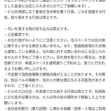
が正しい予約かを必ずご確認ください（ダブルブッキングを理由
とした返金には応じられませんのでご了承願います）。

・ビル共用部に立て看板を含め物を置く行為、ごみを放置する行
為、貼り紙をする行為は禁止です。

・匂いを発する物の持ち込みは禁止です。

・土足厳禁です。

・お忘れ物がないようにご注意ください。当スペースでは忘れ物
に関するいかなる責任も負いません。また、低価格実現のため無
人運営している関係上、忘れ物に対する問い合わせにも応じられ
ませんので予めご了承ください。忘れ物を取りたい場合は、大変
恐縮ですが、再度スペースを通常通りご予約の上、取りに行かれ
るようお願い申し上げます。

・不定期で消防設備等の建物点検が入ることがあります。その際
は、防災ベルの鳴動や、別の人が数分間立ち入る可能性がありま
すので、ご了承ください。

・ビルの入口付近・共有部で立ち話する行為は禁止です。利用後
に立ち話が必要な方は、ビルの外の別の場所まで移動した上でお
願いします。

・反社会的勢力（暴力団等）に関わる組織・団体・人物はご利用