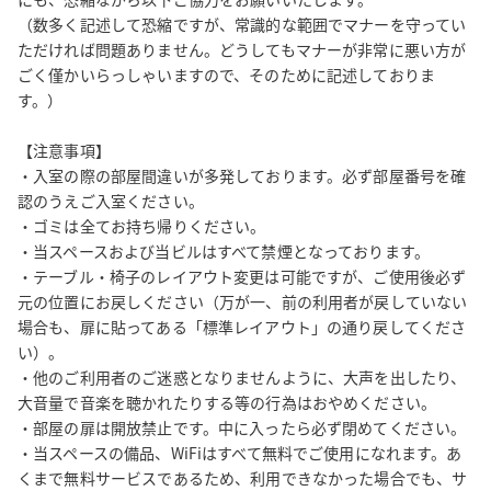
くまでサービスであるため接続できなかった場合でも、サポート
（数多く記述して恐縮ですが、常識的な範囲でマナーを守ってい
やご返金はできませんので、あらかじめご了承ください。

ただければ問題ありません。どうしてもマナーが非常に悪い方が
・室内のテーブルレイアウト変更は可能ですが、利用後は必ず元
ごく僅かいらっしゃいますので、そのために記述しておりま
にお戻しください。

す。）

・ゴミは各自お持ち帰りください。

・不定期で消防設備等の建物点検が入ることがあります。その際
【注意事項】

・入室の際の部屋間違いが多発しております。必ず部屋番号を確
は、防災ベルの鳴動や、別の人が数分間立ち入る可能性がありま
認のうえご入室ください。

すので、ご了承ください。

・ゴミは全てお持ち帰りください。

・ご利用いただいた方向けに、当グループからのご案内をお送り
・当スペースおよび当ビルはすべて禁煙となっております。

することがあります（送信拒否設定も可能です）。

・テーブル・椅子のレイアウト変更は可能ですが、ご使用後必ず
【お願い】

元の位置にお戻しください（万が一、前の利用者が戻していない
低価格のサービスを実現するために、完全無人運営を行ってお
場合も、扉に貼ってある「標準レイアウト」の通り戻してくださ
り、問い合わせにも原則メールで対応させていただいておりま
い）。

す。その点ご理解・ご了承ください。
・他のご利用者のご迷惑となりませんように、大声を出したり、
大音量で音楽を聴かれたりする等の行為はおやめください。

・部屋の扉は開放禁止です。中に入ったら必ず閉めてください。

・当スペースの備品、WiFiはすべて無料でご使用になれます。あ
くまで無料サービスであるため、利用できなかった場合でも、サ