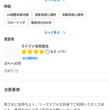
【その他特徴】

特徴
・大型鏡・光回線・WiFi(5GHz/2.5GHz)・Bluetoothスピーカー・
リングライト（三脚付）等を全て無料でお使いになれます！

24時間利用可能
深夜利用に便利
早朝利用に便利
・最大10名（椅子利用時は常時設備椅子2脚）まで着席可能です。
フローリング
駅徒歩5分以内
ダンスレッスン、ヨガ、演技練習等様々な用途でご利用いただけ
もっと見る
ます。

運営者
・多摩センター駅から徒歩4分！好立地です！

・飲食可能です。必ずごみをお持ち帰りいただくようお願いいた
ライファ合同会社
4.5
します。

（
67
件）
本人確認済み
スペースID
【ご注意事項】

・入退室・開始準備・後片付けの時間や、他の参加者が来場する
21871
時間を含めて、余裕をもってご予約願います。予約時間内に入
室・退室するよう徹底願います。（違反時は入退室管理システム
にて検知の上、利用規約に則り対応させていただきます。）

注意事項
・建物内全面禁煙です。

・WiFi等の設備については無料サービスにつき接続操作サポート
皆さまに気持ちよく、リーズナブルな料金でご利用いただくため
や動作保証はしておりません。無料でご利用いただけますが、あ
にも、恐縮ながら以下ご協力をお願いいたします。
