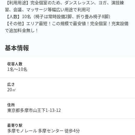
【利用用途】完全個室のため、ダンスレッスン、ヨガ、演技練
習、会議、マッサージ等幅広い用途で利用可

【人数】10名（椅子は常時設備2脚、折り畳み椅子8脚）

【その他】エリア最短！この規模で最安値！完全個室！充実設備
で追加料金無し！
基本情報
収容人数
1名〜10名
広さ
20㎡
住所
東京都多摩市山王下1-13-12
最寄り駅
多摩モノレール 多摩センター 徒歩4分