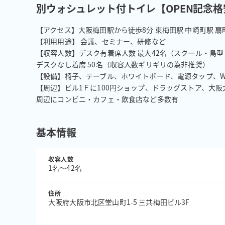
別ウォシュレット付トイレ【OPEN記念
【アクセス】大阪梅田駅から徒歩8分 東梅田駅 中崎町駅 扇
【利用用途】 会議、セミナー、研修など

【収容人数】デスク有着席人数 最大42名（スクール・島型
デスクなし着席 50名（収容人数ギリギリの為非推奨）

【設備】椅子、テーブル、ホワイトボード、電源タップ、Wi-
【周辺】ビル1Ｆに100円ショップ、ドラッグストア、大阪太
周辺にコンビニ・カフェ・飲食店など多数有
基本情報
収容人数
1名〜42名
住所
大阪府大阪市北区堂山町1-5 三共梅田ビル3F