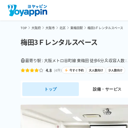
TOP
大阪府
大阪市
北区
東梅田駅
梅田3Ｆレンタルスペース
梅田3Ｆレンタルスペース
最寄り駅 : 大阪メトロ谷町線 東梅田 徒歩6分
収容人数 :
4.8
(
4
件)
今すぐ予約
大人数向け
少人数向け
トップ
設備・サービス