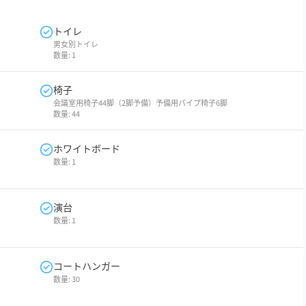
トイレ
男女別トイレ
数量:
1
椅子
会議室用椅子44脚（2脚予備）予備用パイプ椅子6脚
数量:
44
ホワイトボード
数量:
1
演台
数量:
1
コートハンガー
数量:
30