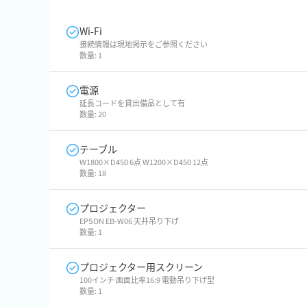
Wi-Fi
接続情報は現地掲示をご参照ください
数量:
1
電源
延長コードを貸出備品として有
数量:
20
テーブル
W1800×D450 6点 W1200×D450 12点
数量:
18
プロジェクター
EPSON EB-W06 天井吊り下げ
数量:
1
プロジェクター用スクリーン
100インチ 画面比率16:9 電動吊り下げ型
数量:
1