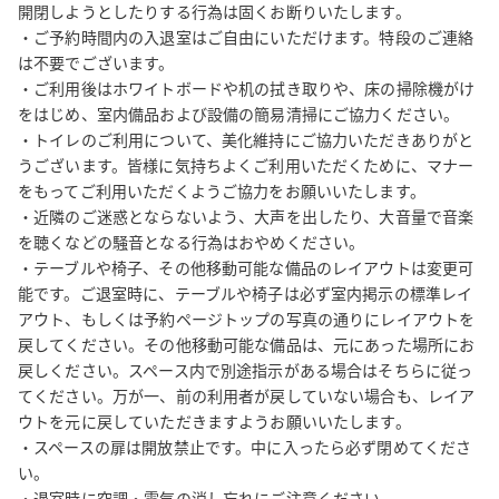
開閉しようとしたりする行為は固くお断りいたします。

ticket_form_id=360001931973

・ご予約時間内の入退室はご自由にいただけます。特段のご連絡
・予約変更については、ご予約日時が元より後となる場合、ご予
は不要でございます。

約時間が元より短くなる場合、又はご利用料金が元より少額とな
・ご利用後はホワイトボードや机の拭き取りや、床の掃除機がけ
る場合は、お受けいたしかねます。

をはじめ、室内備品および設備の簡易清掃にご協力ください。

・テーブルや椅子、その他備品のレイアウトは変更可能ですが、
・トイレのご利用について、美化維持にご協力いただきありがと
ご退室時に必ず元にお戻しください。

うございます。皆様に気持ちよくご利用いただくために、マナー
・消防設備点検をはじめ、防災ベルの鳴動や、スタッフ・管理
をもってご利用いただくようご協力をお願いいたします。

者・業者等の立ち入りがある可能性がありますので、予めご了承
・近隣のご迷惑とならないよう、大声を出したり、大音量で音楽
ください。

を聴くなどの騒音となる行為はおやめください。

・ご利用いただいた方向けに、当グループからのご案内をお送り
・テーブルや椅子、その他移動可能な備品のレイアウトは変更可
能です。ご退室時に、テーブルや椅子は必ず室内掲示の標準レイ
することがあります（送信拒否設定も可能です）。

アウト、もしくは予約ページトップの写真の通りにレイアウトを
戻してください。その他移動可能な備品は、元にあった場所にお
【必ずご確認いただきたい事項】

戻しください。スペース内で別途指示がある場合はそちらに従っ
・予約後に届くメール内の■■■必ずご確認ください■■■を必ずご覧
てください。万が一、前の利用者が戻していない場合も、レイア
ください。その欄に記載のリンク先に、入室方法、道順等すべて
ウトを元に戻していただきますようお願いいたします。

記載があります。

・スペースの扉は開放禁止です。中に入ったら必ず閉めてくださ
（同席される方にここに記載のリンクを展開いただけると、迷わ
い。

ず現地に到着できます。場所が分かりにくい、という方のほとん
・退室時に空調・電気の消し忘れにご注意ください。
