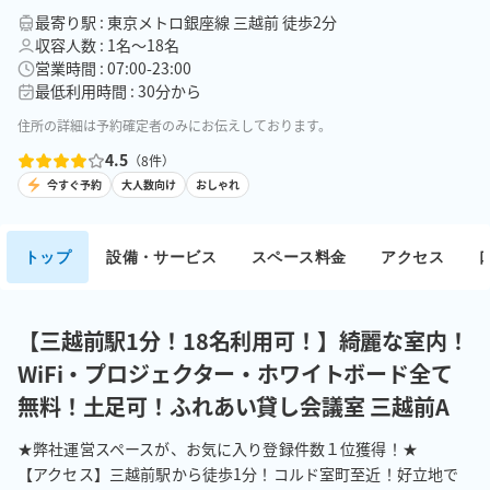
最寄り駅 : 東京メトロ銀座線 三越前 徒歩2分
収容人数 : 1名〜18名
営業時間 : 07:00-23:00
最低利用時間 : 30分から
住所の詳細は予約確定者のみにお伝えしております。
4.5
（
8
件）
今すぐ予約
大人数向け
おしゃれ
トップ
設備・サービス
スペース料金
アクセス
【三越前駅1分！18名利用可！】綺麗な室内！
WiFi・プロジェクター・ホワイトボード全て
無料！土足可！ふれあい貸し会議室 三越前A
★弊社運営スペースが、お気に入り登録件数１位獲得！★

【アクセス】三越前駅から徒歩1分！コルド室町至近！好立地で