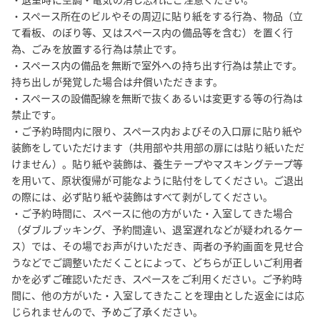
どはご覧いただいていないようです。）

・スペース所在のビルやその周辺に貼り紙をする行為、物品（立
て看板、のぼり等、又はスペース内の備品等を含む）を置く行
【同運営者管理スペースのご紹介】

為、ごみを放置する行為は禁止です。

・スペース内の備品を無断で室外への持ち出す行為は禁止です。
弊社グループでは、主に都心に以下の会議室を展開しておりま
持ち出しが発覚した場合は弁償いただきます。

す。駅から徒歩２分圏内の立地を中心に、圧倒的な安さと利便性
・スペースの設備配線を無断で抜くあるいは変更する等の行為は
を実現していますので、是非ご利用くださいませ。

禁止です。

https://www.spacee.jp/listings/provider/1928

・ご予約時間内に限り、スペース内およびその入口扉に貼り紙や
https://www.spacee.jp/listings/provider/2720

装飾をしていただけます（共用部や共用部の扉には貼り紙いただ
https://www.spacee.jp/listings/provider/5634

けません）。貼り紙や装飾は、養生テープやマスキングテープ等
を用いて、原状復帰が可能なように貼付をしてください。ご退出
【お願い】

の際には、必ず貼り紙や装飾はすべて剥がしてください。

低価格のサービスを実現するために、完全無人運営を行ってお
・ご予約時間に、スペースに他の方がいた・入室してきた場合
り、問い合わせにも原則メッセージで対応させていただいており
（ダブルブッキング、予約間違い、退室遅れなどが疑われるケー
ます。その点ご理解・ご了承ください。
ス）では、その場でお声がけいただき、両者の予約画面を見せ合
うなどでご調整いただくことによって、どちらが正しいご利用者
かを必ずご確認いただき、スペースをご利用ください。ご予約時
間に、他の方がいた・入室してきたことを理由とした返金には応
じられませんので、予めご了承ください。
