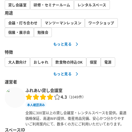
・弊社独自の入退室カメラにて管理しているため、面倒な鍵の受
貸し会議室
研修・セミナールーム
レンタルスペース
け渡しなどなく、すぐご利用できます！

用途
・最大18まで着席可能です。完全個室のため、会議、セミナー、
会議・打ち合わせ
マンツーマンレッスン
ワークショップ
レッスン、ワークショップなど、様々な用途でご利用いただけま
す。

個展・展示会
勉強会
・東京メトロ銀座線三越前駅から徒歩1分！コルド室町至近！好立
もっと見る
地です！

特徴
・プロジェクターには、VGA/HDMI/MiniDisplay変換アダプタが付
属します。

大人数向け
おしゃれ
飲食物の持込OK
個室
電源
・アルコール類を除き飲食可能です。必ずごみをお持ち帰りいた
もっと見る
だくようお願いいたします。

運営者
・土足でご利用いただけます。

ふれあい貸し会議室
・完全個室ですので、隣の部屋の声が聞こえたり、小声で話さな
4.3
（
1049
件）
いといけないといった制約はありません。

本人確認済み
全国に300室以上の貸し会議室・レンタルスペースを提供。最適
【ご注意事項】

価格保証、高速WiFi提供、衛星用品完備、安心かつ分かりやす
・予約時間内の入退出を厳守してください。ドアを開けてから準
いご利用案内にて、数多くの方にご利用いただいております。
備する時間、後片付けをしてドアを閉める時間までを含めるよ
スペースID