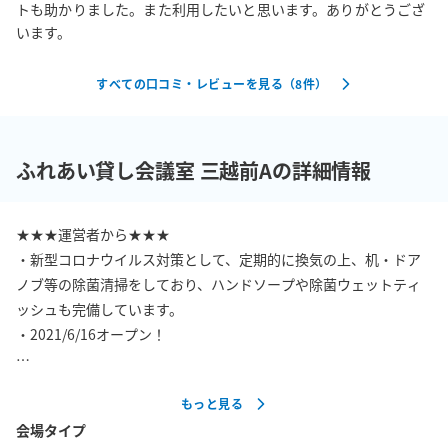
トも助かりました。また利用したいと思います。ありがとうござ
います。
すべての口コミ・レビューを見る（
8
件）
ふれあい貸し会議室 三越前Aの詳細情報
★★★運営者から★★★

・新型コロナウイルス対策として、定期的に換気の上、机・ドア
ノブ等の除菌清掃をしており、ハンドソープや除菌ウェットティ
ッシュも完備しています。

・2021/6/16オープン！

【その他特徴】

もっと見る
・【広さ】20平米（共用部込）

会場タイプ
・ホワイトボード・WiFiを無料でお使いになれます！
