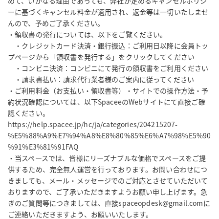
めて、いかなる理由であっても、弊社が定めるキャンセルポリシ
ーに基づくキャンセル料金が適用され、返金等は一切いたしませ
んので、予めご了承ください。

・領収書の発行については、以下をご覧ください。

　・クレジットカード決済・銀行振込：ご利用日以降に会員トッ
プページから「領収書を発行する」をクリックしてください

　・コンビニ決済：コンビニにて発行の領収書をご利用ください

　・請求書払い：請求代行業者様のご案内に従ってください

・ご利用料金（お支払い・領収書等）・サイトでの操作方法・予
約状況確認については、以下SpaceeのWebサイトにて直接ご確
認ください。

https://help.spacee.jp/hc/ja/categories/204215207-
%E5%88%A9%E7%94%A8%E8%80%85%E6%A7%98%E5%90
%91%E3%81%91FAQ

・当スペースでは、皆様にリーズナブルな価格でスペースをご提
供するため、完全無人運営を行っております。お問い合わせにつ
きましても、メール・メッセージでのご対応とさせていただいて
おりますので、ご了承いただきますようお願い申し上げます。急
ぎのご質問等につきましては、直接spaceopdesk@gmail.comに
ご連絡いただきますよう、お願いいたします。
