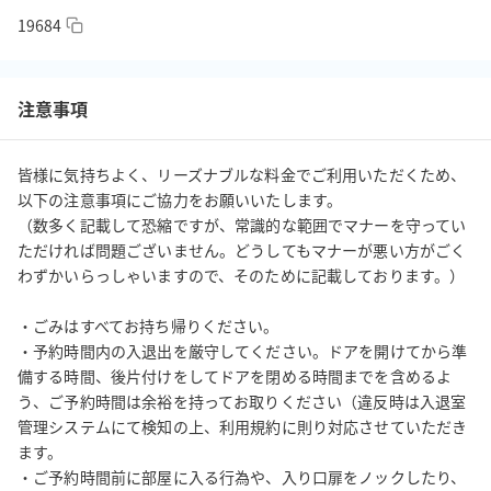
う、ご予約時間は余裕を持ってお取りください（違反時は入退室
19684
管理システムにて検知の上、利用規約に則り対応させていただき
ます。）

・ご予約時間内の入退室はご自由にいただけます。特段のご連絡
注意事項
は不要でございます。

・ビル内全面禁煙です。

皆様に気持ちよく、リーズナブルな料金でご利用いただくため、
・当スペースのプロジェクター・モニター・WiFiなどの付帯設備
以下の注意事項にご協力をお願いいたします。

は無料でご利用いただけます（各設備の有無は予約サイト上に別
（数多く記載して恐縮ですが、常識的な範囲でマナーを守ってい
途記載の表示をご確認ください）。なお、無料でご利用いただけ
ただければ問題ございません。どうしてもマナーが悪い方がごく
る付帯設備については、ご利用いただけなかった場合のサポート
わずかいらっしゃいますので、そのために記載しております。）

やご返金はいたしかねますので、予めご了承ください。

・ごみはすべてお持ち帰りください。

・ごみはすべてお持ち帰りください。

・当スペースは特段のご連絡なく、営利利用および撮影利用いた
・予約時間内の入退出を厳守してください。ドアを開けてから準
だけます。

備する時間、後片付けをしてドアを閉める時間までを含めるよ
・予約サイトの操作方法、スペースの予約状況、決済（領収書・
う、ご予約時間は余裕を持ってお取りください（違反時は入退室
請求書・支払）に関する問い合わせは、直接予約サイトまで問い
管理システムにて検知の上、利用規約に則り対応させていただき
ます。

合わせください。

・ご予約時間前に部屋に入る行為や、入り口扉をノックしたり、
https://help.spacee.jp/hc/ja/requests/new?