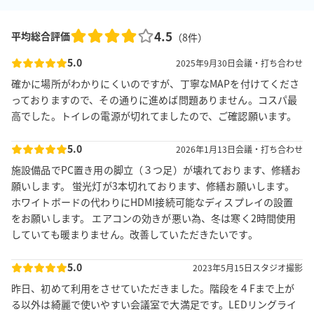
4.5
平均総合評価
（
8
件）
5.0
2025年9月30日
会議・打ち合わせ
確かに場所がわかりにくいのですが、丁寧なMAPを付けてくださ
っておりますので、その通りに進めば問題ありません。コスパ最
高でした。トイレの電源が切れてましたので、ご確認願います。
5.0
2026年1月13日
会議・打ち合わせ
施設備品でPC置き用の脚立（３つ足）が壊れております、修繕お
願いします。 蛍光灯が3本切れております、修繕お願いします。
ホワイトボードの代わりにHDMI接続可能なディスプレイの設置
をお願いします。 エアコンの効きが悪い為、冬は寒く2時間使用
していても暖まりません。改善していただきたいです。
5.0
2023年5月15日
スタジオ撮影
昨日、初めて利用をさせていただきました。階段を４Fまで上が
る以外は綺麗で使いやすい会議室で大満足です。LEDリングライ