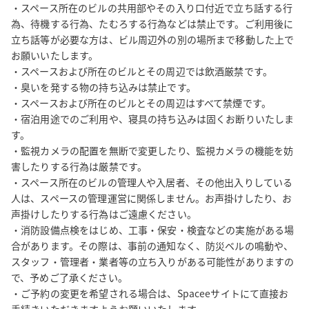
・スペース所在のビルの共用部やその入り口付近で立ち話する行
為、待機する行為、たむろする行為などは禁止です。ご利用後に
立ち話等が必要な方は、ビル周辺外の別の場所まで移動した上で
お願いいたします。

・スペースおよび所在のビルとその周辺では飲酒厳禁です。

・臭いを発する物の持ち込みは禁止です。

・スペースおよび所在のビルとその周辺はすべて禁煙です。

・宿泊用途でのご利用や、寝具の持ち込みは固くお断りいたしま
す。

・監視カメラの配置を無断で変更したり、監視カメラの機能を妨
害したりする行為は厳禁です。

・スペース所在のビルの管理人や入居者、その他出入りしている
人は、スペースの管理運営に関係しません。お声掛けしたり、お
声掛けしたりする行為はご遠慮ください。

・消防設備点検をはじめ、工事・保安・検査などの実施がある場
合があります。その際は、事前の通知なく、防災ベルの鳴動や、
スタッフ・管理者・業者等の立ち入りがある可能性がありますの
で、予めご了承ください。

・ご予約の変更を希望される場合は、Spaceeサイトにて直接お