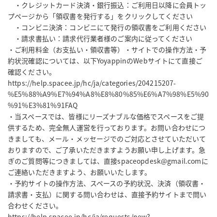
　・クレジットカード決済・銀行振込：ご利用日以降に会員トッ
プページから「領収書を発行する」をクリックしてください

　・コンビニ決済：コンビニにて発行の領収書をご利用ください

　・請求書払い：請求代行業者様のご案内に従ってください

・ご利用料金（お支払い・領収書等）・サイトでの操作方法・予
約状況確認については、以下YoyappinのWebサイトにて直接ご
確認ください。

https://help.spacee.jp/hc/ja/categories/204215207-
%E5%88%A9%E7%94%A8%E8%80%85%E6%A7%98%E5%90
%91%E3%81%91FAQ

・当スペースでは、皆様にリーズナブルな価格でスペースをご提
供するため、完全無人運営を行っております。お問い合わせにつ
きましても、メール・メッセージでのご対応とさせていただいて
おりますので、ご了承いただきますようお願い申し上げます。急
ぎのご質問等につきましては、直接spaceopdesk@gmail.comに
ご連絡いただきますよう、お願いいたします。

・予約サイトの操作方法、スペースの予約状況、決済（領収書・
請求書・支払）に関する問い合わせは、直接予約サイトまで問い
合わせください。

https://help.spacee.jp/hc/ja/requests/new?