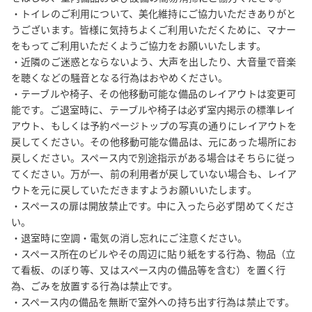
約時間が元より短くなる場合、又はご利用料金が元より少額とな
・トイレのご利用について、美化維持にご協力いただきありがと
うございます。皆様に気持ちよくご利用いただくために、マナー
る場合は、お受けいたしかねます。

をもってご利用いただくようご協力をお願いいたします。

・テーブルや椅子、その他備品のレイアウトは変更可能ですが、
・近隣のご迷惑とならないよう、大声を出したり、大音量で音楽
ご退室時に必ず元にお戻しください。

を聴くなどの騒音となる行為はおやめください。

・消防設備点検をはじめ、防災ベルの鳴動や、スタッフ・管理
・テーブルや椅子、その他移動可能な備品のレイアウトは変更可
者・業者等の立ち入りがある可能性がありますので、予めご了承
能です。ご退室時に、テーブルや椅子は必ず室内掲示の標準レイ
ください。

アウト、もしくは予約ページトップの写真の通りにレイアウトを
・ご利用いただいた方向けに、当グループからのご案内をお送り
戻してください。その他移動可能な備品は、元にあった場所にお
することがあります（送信拒否設定も可能です）。

戻しください。スペース内で別途指示がある場合はそちらに従っ
てください。万が一、前の利用者が戻していない場合も、レイア
【必ずご確認いただきたい事項】

ウトを元に戻していただきますようお願いいたします。

・予約後に届くメール内の■■■必ずご確認ください■■■を必ずご覧
・スペースの扉は開放禁止です。中に入ったら必ず閉めてくださ
ください。その欄に記載のリンク先に、入室方法、道順等すべて
い。

・退室時に空調・電気の消し忘れにご注意ください。

記載があります。

・スペース所在のビルやその周辺に貼り紙をする行為、物品（立
（同席される方にここに記載のリンクを展開いただけると、迷わ
て看板、のぼり等、又はスペース内の備品等を含む）を置く行
ず現地に到着できます。場所が分かりにくい、という方のほとん
為、ごみを放置する行為は禁止です。

どはご覧いただいていないようです。）

・スペース内の備品を無断で室外への持ち出す行為は禁止です。