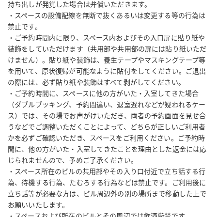
持ち出しが発覚した場合は弁償いただきます。

【同運営者管理スペースのご紹介】

・スペースの設備配線を無断で抜くあるいは変更する等の行為は
弊社グループでは、主に都心に以下の会議室を展開しておりま
禁止です。

す。駅から徒歩２分圏内の立地を中心に、圧倒的な安さと利便性
・ご予約時間内に限り、スペース内およびその入口扉に貼り紙や
を実現していますので、是非ご利用くださいませ。

装飾をしていただけます（共用部や共用部の扉には貼り紙いただ
https://www.spacee.jp/listings/provider/1928

けません）。貼り紙や装飾は、養生テープやマスキングテープ等
https://www.spacee.jp/listings/provider/2720

を用いて、原状復帰が可能なように貼付をしてください。ご退出
の際には、必ず貼り紙や装飾はすべて剥がしてください。

https://www.spacee.jp/listings/provider/5634

・ご予約時間に、スペースに他の方がいた・入室してきた場合
（ダブルブッキング、予約間違い、退室遅れなどが疑われるケー
【お願い】

ス）では、その場でお声がけいただき、両者の予約画面を見せ合
低価格のサービスを実現するために、完全無人運営を行ってお
うなどでご調整いただくことによって、どちらが正しいご利用者
り、問い合わせにも原則メッセージで対応させていただいており
かを必ずご確認いただき、スペースをご利用ください。ご予約時
ます。その点ご理解・ご了承ください。
間に、他の方がいた・入室してきたことを理由とした返金には応
じられませんので、予めご了承ください。

・スペース所在のビルの共用部やその入り口付近で立ち話する行
為、待機する行為、たむろする行為などは禁止です。ご利用後に
立ち話等が必要な方は、ビル周辺外の別の場所まで移動した上で
お願いいたします。

・スペースおよび所在のビルとその周辺では飲酒厳禁です。
