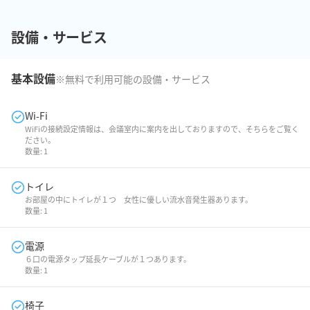
設備・サービス
基本設備
※無料で利用可能の設備・サービス
Wi-Fi
WiFiの接続設定情報は、会議室内に案内を出しておりますので、そちらをご覧く
ださい。
数量:
1
トイレ
お部屋の中にトイレが１つ 女性に優しい流水音発生器あります。
数量:
1
電源
６口の電源タップ延長ケーブルが１つあります。
数量:
1
椅子