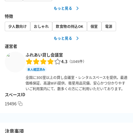
・弊社独自の入退室カメラにて管理しているため、面倒な鍵の受
もっと見る
け渡しなどなく、すぐご利用できます！

特徴
・最大8まで着席可能です。完全個室のため、会議、セミナー、レ
ッスン、ワークショップなど、様々な用途でご利用いただけま
少人数向け
おしゃれ
飲食物の持込OK
個室
電源
す。

もっと見る
・相鉄本線平沼橋駅西口から徒歩5分！相鉄本線平沼橋駅からも徒
運営者
歩5分！近くにコンビニあり！好立地です！

ふれあい貸し会議室
・プロジェクターには、HDMIケーブルが付属します。

4.3
（
1049
件）
・アルコール類を除き飲食可能です。必ずごみをお持ち帰りいた
本人確認済み
だくようお願いいたします。

全国に300室以上の貸し会議室・レンタルスペースを提供。最適
・完全個室ですので、隣の部屋の声が聞こえたり、小声で話さな
価格保証、高速WiFi提供、衛星用品完備、安心かつ分かりやす
いといけないといった制約はありません。

いご利用案内にて、数多くの方にご利用いただいております。
スペースID
【ご注意事項】

19496
・予約時間内の入退出を厳守してください。ドアを開けてから準
備する時間、後片付けをしてドアを閉める時間までを含めるよ
う、ご予約時間は余裕を持ってお取りください（違反時は入退室
管理システムにて検知の上、利用規約に則り対応させていただき
注意事項