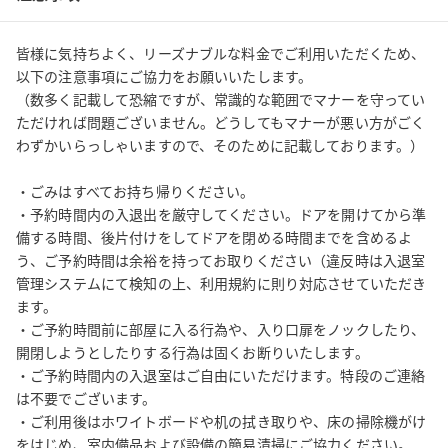
ます。）

・ご予約時間内の入退室はご自由にいただけます。特段のご連絡
皆様に気持ちよく、リーズナブルな料金でご利用いただくため、
は不要でございます。

以下の注意事項にご協力をお願いいたします。

・ビル内全面禁煙です。

（数多く記載して恐縮ですが、常識的な範囲でマナーを守ってい
・当スペースのプロジェクター・モニター・WiFiなどの付帯設備
ただければ問題ございません。どうしてもマナーが悪い方がごく
は無料でご利用いただけます（各設備の有無は予約サイト上に別
わずかいらっしゃいますので、そのために記載しております。）

途記載の表示をご確認ください）。なお、無料でご利用いただけ
る付帯設備については、ご利用いただけなかった場合のサポート
・ごみはすべてお持ち帰りください。

・予約時間内の入退出を厳守してください。ドアを開けてから準
やご返金はいたしかねますので、予めご了承ください。

備する時間、後片付けをしてドアを閉める時間までを含めるよ
・ごみはすべてお持ち帰りください。

う、ご予約時間は余裕を持ってお取りください（違反時は入退室
・当スペースは特段のご連絡なく、営利利用および撮影利用いた
管理システムにて検知の上、利用規約に則り対応させていただき
だけます。

ます。

・予約サイトの操作方法、スペースの予約状況、決済（領収書・
・ご予約時間前に部屋に入る行為や、入り口扉をノックしたり、
請求書・支払）に関する問い合わせは、直接予約サイトまで問い
開閉しようとしたりする行為は固くお断りいたします。

合わせください。

・ご予約時間内の入退室はご自由にいただけます。特段のご連絡
https://help.spacee.jp/hc/ja/requests/new?
は不要でございます。

ticket_form_id=360001931973

・ご利用後はホワイトボードや机の拭き取りや、床の掃除機がけ
・予約変更については、ご予約日時が元より後となる場合、ご予
をはじめ、室内備品および設備の簡易清掃にご協力ください。
