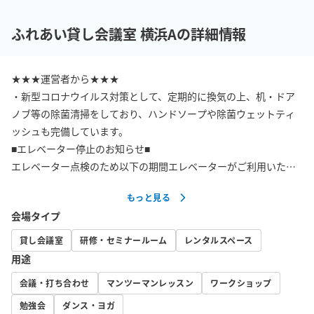
ふれあい貸し会議室 横浜Aの詳細情報
★★★運営者から★★★

・新型コロナウイルス対策として、定期的に換気の上、机・ドア
ノブ等の除菌清掃をしており、ハンドソープや除菌ウェットティ
ッシュも完備しています。

■エレベーター停止のお知らせ■

エレベーター点検のため以下の期間エレベーターがご利用いただ
けません。エレベーター停止中は階段をご利用ください。大変恐
もっと見る
縮ですが、ご了承の上ご予約ください。

会場タイプ
・2026/06/22（月）13:00-14:00

・2026/06/26（金）10:00-16:00

貸し会議室
研修・セミナールーム
レンタルスペース
用途
【その他特徴】

会議・打ち合わせ
マンツーマンレッスン
ワークショップ
・【広さ】16平米（共用部込）

・ホワイトボード・WiFiを無料でお使いになれます！

勉強会
ダンス・ヨガ