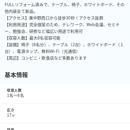
FULLリフォーム済みで、テーブル、椅子、ホワイトボード、その
他内装全て新品。

【アクセス】東中野西口から徒歩30秒！アクセス抜群

【利用用途】完全個室のため、テレワーク、Web会議、セミナ
ー、勉強会、研修など幅広い用途で利用可

【収容人数】最大8名収容可能

【設備】椅子（8名分）、テーブル（2台）、ホワイトボード（１
台）、電源タップ、無料Wi-Fi（光通信）

【周辺】コンビニ・飲食店など多数あります
基本情報
収容人数
1名〜8名
広さ
17㎡
住所