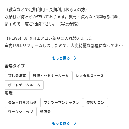
（教室などで定期利用・長期利用お考えの方）

収納棚が何ヶ所か空いております。教材・資材など継続的に置け
ますので一度ご相談下さい。（写真参照）

【NEWS】8月9日エアコン新品に入れ替えました。

室内FULLリフォームしましたので、大変綺麗な部屋になっており
ます。          

もっと見る
会場タイプ
東中野駅西口改札を出て右側の階段を降りると目の前の大変便利
な立地です。建物入り口は地下1階になります。

貸し会議室
研修・セミナールーム
レンタルスペース
当該建物1階にファミリーマートがあり、急な買い物・コピー・Ｆ
ボードゲームルーム
ＡＸ等にも大変便利です。

用途
近隣には多くの飲食店があり、会議終了後の会食の場所探しには
不自由しないと思われます。

会議・打ち合わせ
マンツーマンレッスン
美容サロン
ワークショップ
勉強会
座席は8名様のご利用が最適です。

もっと見る
机は「120㎝×75㎝」2台。さらにホワイトボードは、場所を取ら