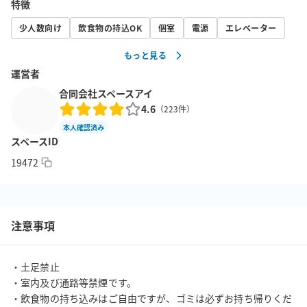
特徴
ない60㎝×90㎝両面使用可の縦型を導入。

少人数向け
飲食物の持込OK
個室
電源
エレベーター
高速度Wi-Fi（フレッツ光）も完備しております。

もっと見る
小物類もスマートフォン充電器、延長コードを始めとして、文具
運営者
類は必要最低限の物は取り揃えてありますので、是非ご活用くだ
さい。

合同会社スペースアイ
4.6
40インチ大型液晶テレビ設置しました。スポーツ観戦等にご視聴
（
223
件）
ください。（ＢＳは視聴不可）

本人確認済み
スペースID
（利用用途）

19472
・テレワーク・web会議の場所として

・少人数での会議、ミーティングの場所として

・商談、面接等の会場として

注意事項
・セミナーや勉強会の会場として

・着付けや習い事の会場として

・衣装合わせや着替えの場所として

・土足禁止

・読書やゲーム（静かに集中したい人のために）

・室内及び通路等禁煙です。

・学習塾などの教室として（定期使用可）

・飲食物の持ち込みはご自由ですが、ゴミは必ずお持ち帰りくだ