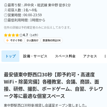
最寄り駅 : JR中央・総武線 東中野 徒歩1分
収容人数 : 1名〜8名
営業時間 : 06:00-23:59
最低利用時間 : 1時間から
住所の詳細は予約確定者のみにお伝えしております。
4.7
（
14
件）
今すぐ予約
少人数向け
飲食物の持込OK
トップ
設備・サービス
スペース料金
アクセス
最安値東中野西口30秒【即予約可・高速度
WiFi・除菌完備】各種教室、会議、商談、面
接、研修、撮影、ボードゲーム、自習、テレワ
ーク等に最適な個室スペース
東中野駅西口30秒新規貸し会議室オープン致しました。
