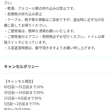
さい。

・荷物置場や集合場所として

・飲酒、アルコール類の持ち込みは禁止です。

・ＳＯＨＯ

・危険物の持ち込み禁止

・テーブル、椅子等の移動はご自由ですが、退出時に必ず元の位
（禁止事項）

置に戻してお帰りください。

火気厳禁・喫煙・カラオケ・ダンス・コーラス・楽器演奏その他
・ご使用後は、簡単な清掃お願いいたします。

騒音や振動を発する

・ご使用後のエアコン・照明等必ずお切りください。トイレは単
ご利用はすべて不可とさせて頂きます。

独スイッチになっています。

飲酒、アルコール類の持ち込みは禁止です。

大声など近隣のご迷惑にならないよう最低限のご配慮お願い致し
ます。

※内見についても1時間の予約をお願いしております。

キャンセルポリシー
※領収書の発行が可能です。

【キャンセル規定】

　ご利用後に利用者メニューからお客様ご自身で発行願います。

60日前～31日前まで10％

30日前〜16日前まで30％

※その他予約システムに関してのご質問等は、スペイシーに直接
15日前〜6日前まで50％

メールにてお問い合わせください。

5日前〜2日前まで75%

　スペイシーサポート（年中無休10：00～18：00）
前日〜当日100％
