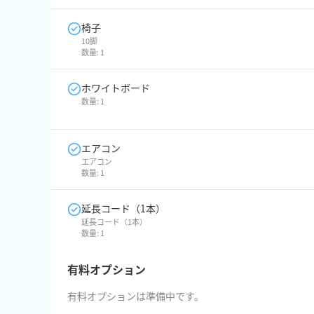
椅子
10脚
数量:
1
ホワイトボード
数量:
1
エアコン
エアコン
数量:
1
延長コード（1本）
延長コード（1本）
数量:
1
有料オプション
有料オプションは準備中です。