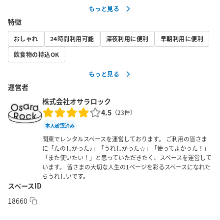
もっと見る
特徴
■入室・退室方法

　予約メールにてご案内させていただきます。
おしゃれ
24時間利用可能
深夜利用に便利
早朝利用に便利
飲食物の持込OK
もっと見る
運営者
株式会社オサラロック
4.5
（
23
件）
本人確認済み
関東でレンタルスペースを運営しております。 ご利用の皆さま
に「たのしかった♪」「うれしかった☆」「使ってよかった！」
「また使いたい！」と思っていただきたく、スペースを運営して
います。 皆さまの大切な人生の1ページを彩るスペースになれた
らうれしいです。
スペースID
18660