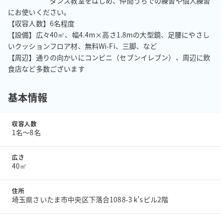
　　　　　　ダンス教室をはじめ、仲間うちでの練習や個人練習
にお使いください。

【収容人数】6名程度

【設備】広々40㎡、幅4.4m×高さ1.8mの大型鏡、足腰にやさし
いクッションフロア材、無料Wi-Fi、三脚、など

【周辺】通りの向かいにコンビニ（セブンイレブン）、周辺に飲
食店など多数ございます
基本情報
収容人数
1名〜8名
広さ
40㎡
住所
埼玉県さいたま市中央区下落合1088-3 k'sビル2階