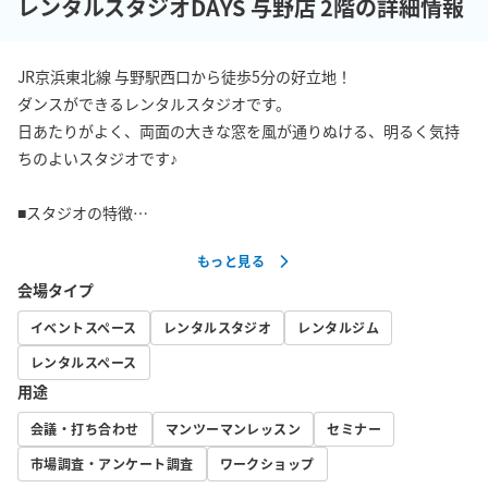
レンタルスタジオDAYS 与野店 2階の詳細情報
JR京浜東北線 与野駅西口から徒歩5分の好立地！

ダンスができるレンタルスタジオです。

日あたりがよく、両面の大きな窓を風が通りぬける、明るく気持
ちのよいスタジオです♪

■スタジオの特徴

・広々とした40㎡のスタジオ、幅4.4m×高さ1.8mの大型鏡。

もっと見る
・足腰にやさしいクッションフロア材を採用。（柔らかめの床材
会場タイプ
です）

・音楽プレーヤー完備（CD・Bluetooth・イヤホンジャック対
イベントスペース
レンタルスタジオ
レンタルジム
応）

レンタルスペース
・Wi-Fi完備（SoftBank Air、ID・PASSはスタジオ内に掲示してお
用途
ります）

・三脚あり（スマホ・カメラ利用可）

会議・打ち合わせ
マンツーマンレッスン
セミナー
・通りの向かいにコンビニ（セブンイレブン）、周辺に飲食店も
市場調査・アンケート調査
ワークショップ
多数ございます。
