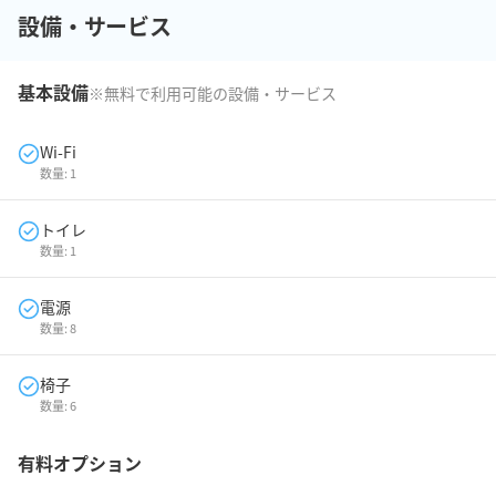
設備・サービス
基本設備
※無料で利用可能の設備・サービス
Wi-Fi
数量:
1
トイレ
数量:
1
電源
数量:
8
椅子
数量:
6
有料オプション