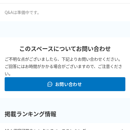
LINE：https://lin.ee/4HRuWHkCI

Q&Aは準備中です。
メール：info@date-hybrid.com

【荷物の受取・発送について】

このスペースについてお問い合わせ
・荷物の事前預かりは会議室ご利用前営業日必着のみ承ります

・荷物のご返送はご利用当日のクロネコヤマトさんの集荷時間内
ご不明な点がございましたら、下記よりお問い合わせください。
のみ承ります。

ご回答にはお時間がかかる場合がございますので、ご注意くださ
（集荷時間を超える場合は、翌営業日発送となりますので、予め
い。
ご了承ください）

お問い合わせ
・返送は着払いのみとなります

・仙台協立第1ビル1FCOMPASSにお送りくださいませ。会議室ご
利用前にお客様自身で仙台協立第1ビル1階にて受取と運搬をお願
いいたします。

掲載ランキング情報
住所：仙台市青葉区国分町1丁目8番13号　仙台協立第1ビル1F 
COMPASS

受取時間：平日10:00～17:00
