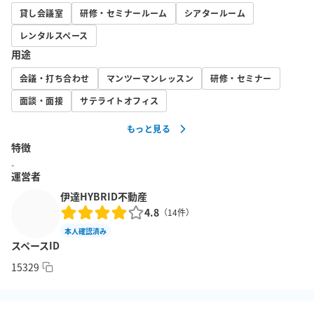
ハンガーラック

貸し会議室
研修・セミナールーム
シアタールーム
ブランケット

レンタルスペース
ティッシュ、ウェットティッシュ

用途
延長コード・携帯充電器

会議・打ち合わせ
マンツーマンレッスン
研修・セミナー
面談・面接
サテライトオフィス
もっと見る
◇以下、備品は同ビル3階共用スペースにあるロッカーからお客様
特徴
自身でお部屋にお持ちいただくオプション品です。ご予約時オプ
-
ションからお選び下さい。

運営者
・プロジェクター（1,000円）　※接続端子：HDMI、VGA　※タ
伊達HYBRID不動産
ブレットは繋がらない場合がございますので、PCもお持ちくださ
4.8
（
14
件）
い

本人確認済み
・ポインター　※プロジェクターの中に入っております

スペースID
・80インチ置き型スクリーン（1,000円）

15329
・有線マイク付きスピーカー（1,000円）
