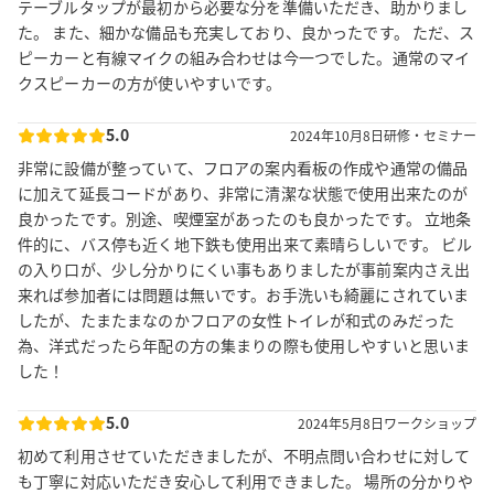
テーブルタップが最初から必要な分を準備いただき、助かりまし
た。 また、細かな備品も充実しており、良かったです。 ただ、ス
ピーカーと有線マイクの組み合わせは今一つでした。通常のマイ
クスピーカーの方が使いやすいです。
5.0
2024年10月8日
研修・セミナー
非常に設備が整っていて、フロアの案内看板の作成や通常の備品
に加えて延長コードがあり、非常に清潔な状態で使用出来たのが
良かったです。別途、喫煙室があったのも良かったです。 立地条
件的に、バス停も近く地下鉄も使用出来て素晴らしいです。 ビル
の入り口が、少し分かりにくい事もありましたが事前案内さえ出
来れば参加者には問題は無いです。お手洗いも綺麗にされていま
したが、たまたまなのかフロアの女性トイレが和式のみだった
為、洋式だったら年配の方の集まりの際も使用しやすいと思いま
した！
5.0
2024年5月8日
ワークショップ
初めて利用させていただきましたが、不明点問い合わせに対して
も丁寧に対応いただき安心して利用できました。 場所の分かりや