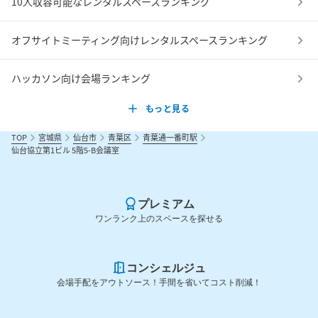
10人収容可能なレンタルスペースランキング
オフサイトミーティング向けレンタルスペースランキング
ハッカソン向け会場ランキング
【領収書について】

領収書の発行は行っておりません。

もっと見る
会社や団体の経費精算や会計処理には、ご予約時にお送りするメ
TOP
宮城県
仙台市
青葉区
青葉通一番町駅
ールに予約内容が全て記載してありますので、印刷して、クレジ
仙台協立第1ビル 5階5-B会議室
ットカード明細か銀行振込明細を添付することで経費精算と会計
処理は可能です。

経費精算の部署にて上記をお伝えくださいませ。

プレミアム
ワンランク上のスペースを探せる
【請求書について】

請求書の発行は行っておりません。

会社や団体の経費精算や会計処理には、ご予約時にお送りするメ
コンシェルジュ
ールに予約内容が全て記載してありますので、そちらの内容が請
会場手配をアウトソース！手間を省いてコスト削減！
求書の代わりとしてお使いいただけます。

経費精算の部署にて上記をお伝えくださいませ。
