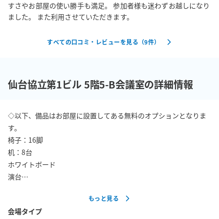
すさやお部屋の使い勝手も満足。 参加者様も迷わずお越しになり
ました。 また利用させていただきます。
すべての口コミ・レビューを見る（
9
件）
仙台協立第1ビル 5階5-B会議室の詳細情報
◇以下、備品はお部屋に設置してある無料のオプションとなりま
す。

椅子：16脚

机：8台

ホワイトボード

演台

Wi-Fi

もっと見る
案内板

会場タイプ
傘立て
