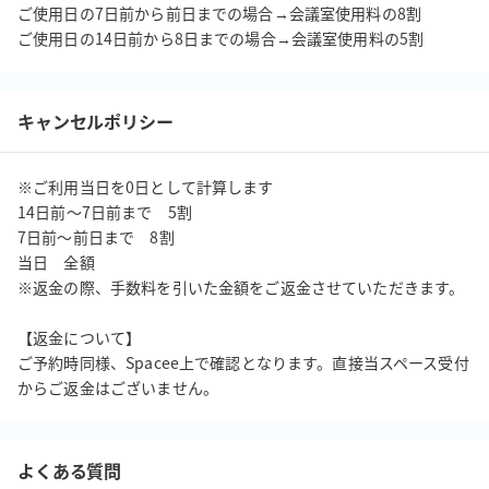
ご使用日の7日前から前日までの場合→会議室使用料の8割

【会議室営業時間】

ご使用日の14日前から8日までの場合→会議室使用料の5割
《月～日・祝》 6:00～24:00

ビルの入り口扉は、20:00にオートロックがかかります。退館はい
つでも出来ますが、上記時間以降はビルに入館することができま
キャンセルポリシー
せん。

20:00以降スタートでご予約のお客様には、別途ビルの入り口扉の
セキュリティナンバーをメールにてお伝えいたします

※ご利用当日を0日として計算します 

14日前〜7日前まで　5割 

7日前〜前日まで　8割 

当日　全額 

※返金の際、手数料を引いた金額をご返金させていただきます。 

【会議室お問い合わせ受付窓口】

《平日》 9:00～17:00

【返金について】 

仙台協立第1ビル1FのCOMPASSが会議室お問い合わせ受付窓口で
ご予約時同様、Spacee上で確認となります。直接当スペース受付
す。

からご返金はございません。
営業時間外はお電話・メールでのお問い合わせを受けております
が、返信は翌日になる場合がございます。

住所：仙台市青葉区国分町1丁目8番13号　仙台協立第1ビル1F 
よくある質問
COMPASS
