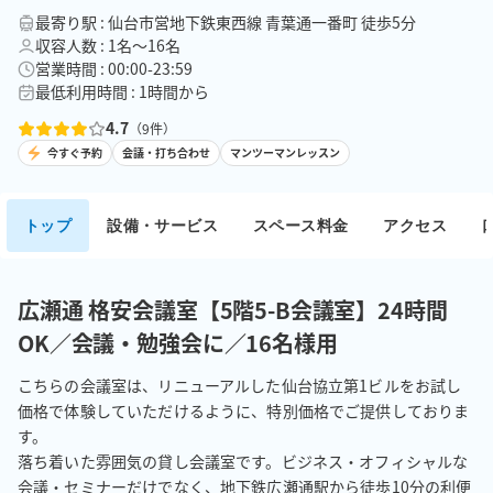
最寄り駅 : 仙台市営地下鉄東西線 青葉通一番町 徒歩5分
収容人数 : 1名〜16名
営業時間 : 00:00-23:59
最低利用時間 : 1時間から
4.7
（
9
件）
今すぐ予約
会議・打ち合わせ
マンツーマンレッスン
トップ
設備・サービス
スペース料金
アクセス
広瀬通 格安会議室【5階5-B会議室】24時間
OK／会議・勉強会に／16名様用
こちらの会議室は、リニューアルした仙台協立第1ビルをお試し
価格で体験していただけるように、特別価格でご提供しておりま
す。

落ち着いた雰囲気の貸し会議室です。ビジネス・オフィシャルな
会議・セミナーだけでなく、地下鉄広瀬通駅から徒歩10分の利便