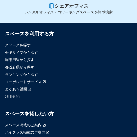
シェアオフィス
レンタルオフィス・コワーキングスペースを簡単検索
◆周辺施設

スペースを利用する方
国分町飲食店街　徒歩5分

フォーラス　徒歩5分

スペースを探す
セブンイレブン　徒歩3分

会場タイプから探す
利用用途から探す
ドンキホーテ　徒歩5分

都道府県から探す
ランキングから探す
コーポレートサービス
よくある質問
利用規約
スペースを貸したい方
スペース掲載のご案内
ハイクラス掲載のご案内