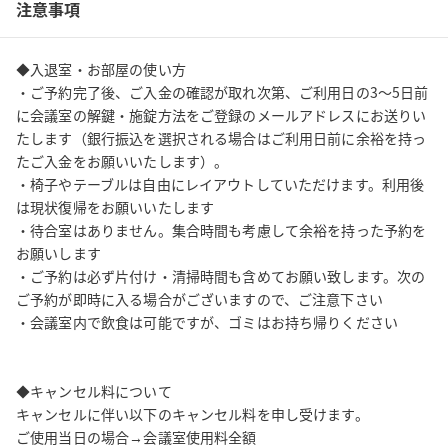
注意事項
会議室をご利用の場合は、3階共用部にございますウォーターサー
バー、コーヒーサーバー（有料）もご利用いただけます！

◆入退室・お部屋の使い方

・ご予約完了後、ご入金の確認が取れ次第、ご利用日の3～5日前
ーーー

に会議室の解鍵・施錠方法をご登録のメールアドレスにお送りい
たします（銀行振込を選択される場合はご利用日前に余裕を持っ
仙台協立第1ビルがRENEWAL OPENいたしました！

たご入金をお願いいたします）。

1FCOMPASS(平日10:00～17:00営業)：貸会議室受付、不動産仲
・椅子やテーブルは自由にレイアウトしていただけます。利用後
介、コワーキング。

は現状復帰をお願いいたします

2～5F：大中小の貸し会議室、応接室など様々なビジネスシーンに
・待合室はありません。集合時間も考慮して余裕を持った予約を
対応できるレンタルスペースが多数ございます。

お願いします

3Fパブリックスペース：お弁当など軽飲食持ち込み可能な休憩ス
・ご予約は必ず片付け・清掃時間も含めてお願い致します。次の
ペースです。coffeeバックやお茶、マウスウォッシュ、歯ブラシ
ご予約が即時に入る場合がございますので、ご注意下さい

などの販売所もございます。

・会議室内で飲食は可能ですが、ゴミはお持ち帰りください

3F4F給湯室：電子レンジ、ケトル、カップ、グラスをご用意して
おります。

5F喫煙ROOM

◆キャンセル料について

キャンセルに伴い以下のキャンセル料を申し受けます。

ご使用当日の場合→会議室使用料全額
