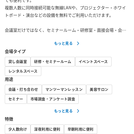
ても便利です。

複数人数に同時接続可能な無線LANや、プロジェクター・ホワイ
トボード・演台などの設備を無料でご利用いただけます。

会議室だけではなく、セミナールーム・研修室・面接会場・会社
説明会・入社式・説明会・展示場・交流会・テスト試験会場など
もっと見る
にもご利用ください。

会場タイプ
プロジェクターとパソコンに接続する、HDMIケーブルを無料にて
貸し会議室
研修・セミナールーム
イベントスペース
貸し出ししております。電源ケーブル・LANケーブルも、会議室
レンタルスペース
内にご用意しております。他のHDMI変換コネクター等は、ご持参
用途
くださいませ。
会議・打ち合わせ
マンツーマンレッスン
美容サロン
セミナー
市場調査・アンケート調査
もっと見る
特徴
少人数向け
深夜利用に便利
早朝利用に便利