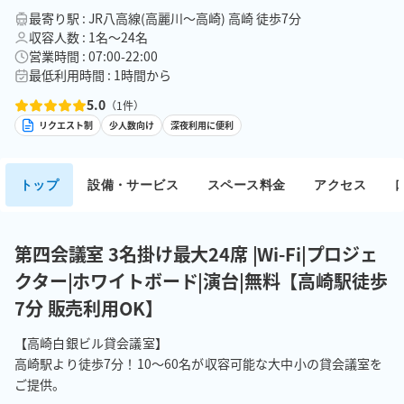
最寄り駅 : JR八高線(高麗川～高崎) 高崎 徒歩7分
収容人数 : 1名〜24名
営業時間 : 07:00-22:00
最低利用時間 : 1時間から
5.0
（
1
件）
リクエスト制
少人数向け
深夜利用に便利
トップ
設備・サービス
スペース料金
アクセス
第四会議室 3名掛け最大24席 |Wi-Fi|プロジェ
クター|ホワイトボード|演台|無料【高崎駅徒歩
7分 販売利用OK】
【高崎白銀ビル貸会議室】

高崎駅より徒歩7分！10～60名が収容可能な大中小の貸会議室を
ご提供。
