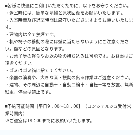
■皆様に快適にご利用いただくために、以下をお守りください。

・退室時には、簡単な清掃と原状回復をお願いいたします 。

・入室時間及び退室時間は厳守いただきますようお願いいたしま
す。

・建物内は全て禁煙です。

・机や椅子の移動の際には壁に当たらないようにご注意くださ
い。傷などの原因となります。

・お菓子等の軽食やお飲み物の持ち込みは可能です。お食事はご
遠慮ください。

・ゴミはゴミ箱に捨ててください。

・楽器の演奏や、大きな音・振動の出る作業はご遠慮ください。

・建物、その周辺に自動車・自動二輪車・自転車等を放置、無断
駐車、停車は禁止です。

■予約可能時間［平日9：00～18：00］（コンシェルジュ受付営
業時間内）

※ご退室は18：00までにお願いいたします。