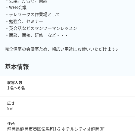
・会議、打合せ、商談

・WEB会議

・テレワークの作業場として

・勉強会、セミナー

・英会話などのマンツーマンレッスン

・面談、面接、研修　など・・・

完全個室の会議室ため、幅広い用途にお使いいただけます♪
基本情報
収容人数
1名〜6名
広さ
9㎡
住所
静岡県静岡市葵区伝馬町1-2 ホテルシティオ静岡3F