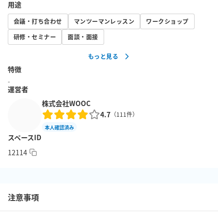
・フリードリンク

用途
・ホワイトボード

会議・打ち合わせ
マンツーマンレッスン
ワークショップ
・電源

・複合機（カラー50円・白黒10円　交通系ICカードでお支払い）

研修・セミナー
面談・面接
⭐コンシェルジュによるお茶出しも可能！お気軽にお声掛けくださ
もっと見る
い。

特徴
-
■予約可能時間

運営者
平日9：00～18：00（コンシェルジュ受付営業時間内）

株式会社WOOC
4.7
（
111
件）
本人確認済み
スペースID
12114
注意事項