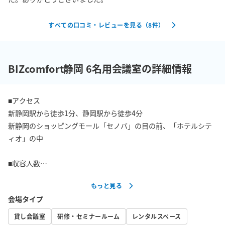
すべての口コミ・レビューを見る（
8
件）
BIZcomfort静岡 6名用会議室の詳細情報
■アクセス

新静岡駅から徒歩1分、静岡駅から徒歩4分

新静岡のショッピングモール「セノバ」の目の前、「ホテルシテ
ィオ」の中

■収容人数

最大6名

もっと見る
会場タイプ
■設備

・Wi-Fi

貸し会議室
研修・セミナールーム
レンタルスペース