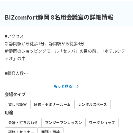
BIZcomfort静岡 8名用会議室の詳細情報
■アクセス

新静岡駅から徒歩1分、静岡駅から徒歩4分

新静岡のショッピングモール「セノバ」の目の前、「ホテルシテ
ィオ」の中

■収容人数

最大8名

もっと見る
会場タイプ
■設備

・Web会議システム『MAXHUB』

貸し会議室
研修・セミナールーム
レンタルスペース
・Wi-Fi

用途
・フリードリンク

会議・打ち合わせ
マンツーマンレッスン
ワークショップ
・プロジェクター

・電源

研修・セミナー
面談・面接