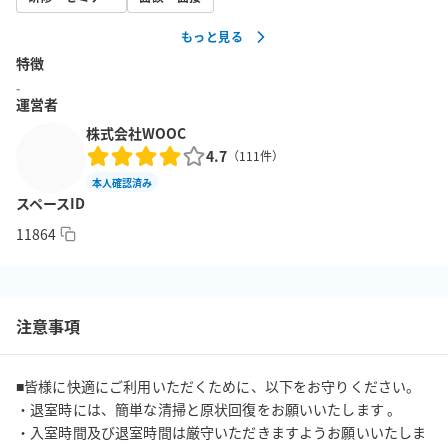
・複合機（カラー50円・白黒10円　交通系ICカードでお支払い）

もっと見る
⭐コンシェルジュによるお茶出しも可能！お気軽にお声掛けくださ
特徴
い。

-
　コワーキングスペース併設なので、会議終了後にその場で作業
運営者
をすることも可能。（別途費用）

株式会社WOOC
4.7
（
111
件）
■予約可能時間

本人確認済み
平日9：00～18：00（コンシェルジュ受付営業時間内）

スペースID
※ご退室は18：00までにお願いいたします。

11864
■ホテルシティオ4階、５階工事について

※音出し工事(11:00～15:00)が以下の期間にて執り行われます。

1/11(月)～2/5(土)

注意事項
1/24(月)～2/12(土)

2/21(月)～3/12(土)

■皆様に快適にご利用いただくために、以下をお守りください。

日曜日は全休日となります。

・退室時には、簡単な清掃と原状回復をお願いいたします 。

ご利用にあたりあらかじめご了承くださいませ。
・入室時間及び退室時間は厳守いただきますようお願いいたしま