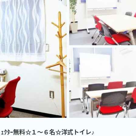
ｼﾞｪｸﾀｰ無料☆１～６名☆洋式トイレ♪