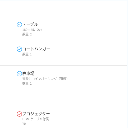
テーブル
180×45、2台
数量:
2
コートハンガー
数量:
1
駐車場
近隣にコインパーキング（有料）
数量:
1
プロジェクター
HDMIケーブル付属
¥
0