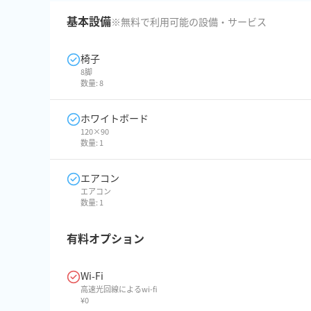
基本設備
※無料で利用可能の設備・サービス
椅子
8脚
数量:
8
ホワイトボード
120×90
数量:
1
エアコン
エアコン
数量:
1
有料オプション
Wi-Fi
高速光回線によるwi-fi
¥
0